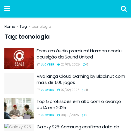
Home
Tag
tecnologia
Tag:
tecnologia
Foco em áudio premium! Harman conclui
aquisição da Sound United
BY
JUCYBER
23/09/2025
0
Vivo lança Cloud Gaming by Blacknut com
mais de 500 jogos
BY
JUCYBER
07/02/2025
0
Top 5 profissões em alta com o avanço
da IA em 2025
BY
JUCYBER
08/01/2025
0
Galaxy S25: Samsung confirma data de