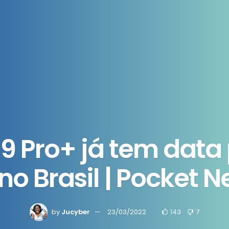
9 Pro+ já tem data 
no Brasil | Pocket 
by
Jucyber
23/03/2022
143
7