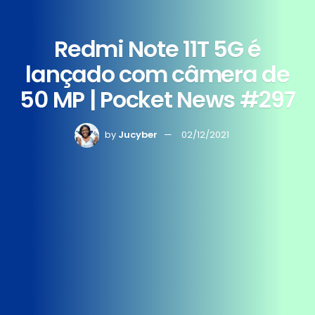
Redmi Note 11T 5G é
lançado com câmera de
50 MP | Pocket News #297
by
Jucyber
02/12/2021