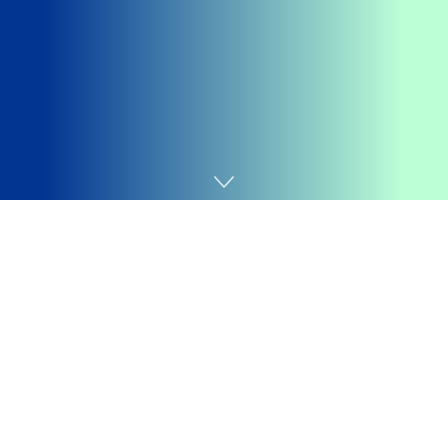
Home
Games
Getting your
Trinity Audio
player ready...
Redmi Note 11T 5G chega com