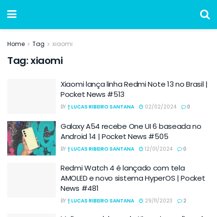
Home
Tag
xiaomi
Tag:
xiaomi
Xiaomi lança linha Redmi Note 13 no Brasil |
Pocket News #513
BY
† LUCAS RIBEIRO SANTANA
02/02/2024
0
Galaxy A54 recebe One UI 6 baseada no
Android 14 | Pocket News #505
BY
† LUCAS RIBEIRO SANTANA
12/01/2024
0
Redmi Watch 4 é lançado com tela
AMOLED e novo sistema HyperOS | Pocket
News #481
BY
† LUCAS RIBEIRO SANTANA
29/11/2023
2