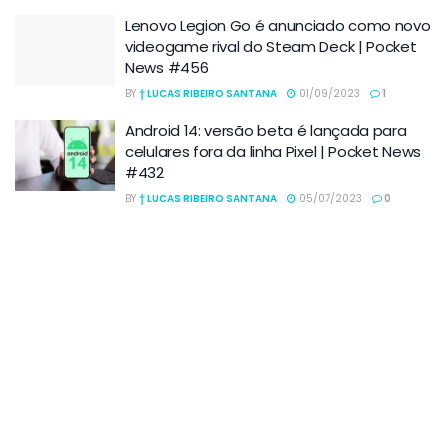
Lenovo Legion Go é anunciado como novo
videogame rival do Steam Deck | Pocket
News #456
BY
† LUCAS RIBEIRO SANTANA
01/09/2023
1
Android 14: versão beta é lançada para
celulares fora da linha Pixel | Pocket News
#432
BY
† LUCAS RIBEIRO SANTANA
05/07/2023
0