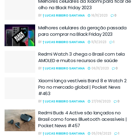
Melhores celulares da Xiaomi para ficar de
olho na Black Friday 2023
BY
† LUCAS RIBEIRO SANTANA
16/11/2023
0
Melhores celulares da geração passada
para comprar na Black Friday 2023
BY
† LUCAS RIBEIRO SANTANA
11/11/2023
1
Redmi Watch 3 chega o Brasil com tela
AMOLED e muitos recursos de saúde
BY
† LUCAS RIBEIRO SANTANA
06/11/2023
0
Xiaomi lança vestíveis Band 8 e Watch 2
Pro no mercado global | Pocket News
#463
BY
† LUCAS RIBEIRO SANTANA
27/09/2023
0
Redmi Buds 4 Active são lançados no
Brasil como fones Bluetooth acessíveis |
Pocket News #457
BY
† LUCAS RIBEIRO SANTANA
05/09/2023
1