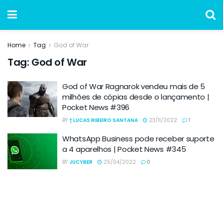
Home
Tag
God of War
Tag:
God of War
God of War Ragnarok vendeu mais de 5
milhões de cópias desde o lançamento |
Pocket News #396
BY
† LUCAS RIBEIRO SANTANA
23/11/2022
1
WhatsApp Business pode receber suporte
a 4 aparelhos | Pocket News #345
BY
JUCYBER
25/04/2022
0