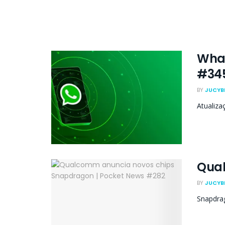
What
#34
BY
JUCYB
Atualiza
Qual
BY
JUCYB
Snapdra