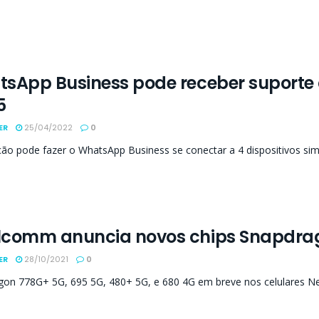
sApp Business pode receber suporte 
5
ER
25/04/2022
0
ção pode fazer o WhatsApp Business se conectar a 4 dispositivos si
comm anuncia novos chips Snapdrag
ER
28/10/2021
0
gon 778G+ 5G, 695 5G, 480+ 5G, e 680 4G em breve nos celulares N