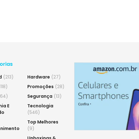
orias
d
(213)
Hardware
(27)
118)
Promoções
(28)
64)
Segurança
(13)
ia E
Tecnologia
do
(546)
Top Melhores
enimento
(9)
Unboxings &