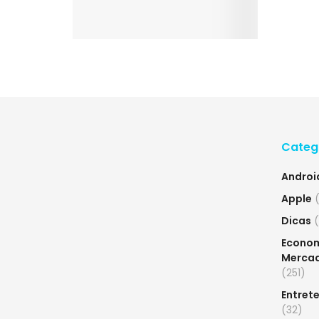
Categ
Androi
Apple
(
Dicas
(
Econom
Merca
(251)
Entret
(32)