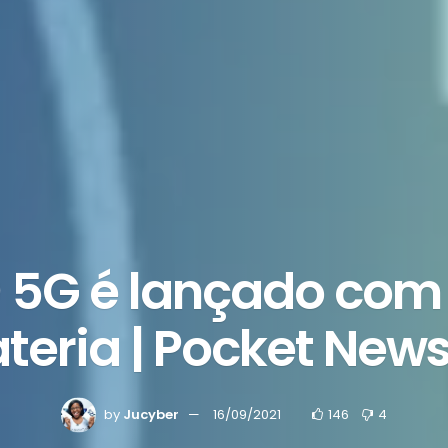
 5G é lançado com
teria | Pocket New
by
Jucyber
16/09/2021
146
4