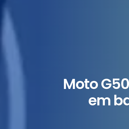
Moto G50
em ba