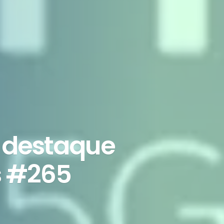
 destaque
s #265