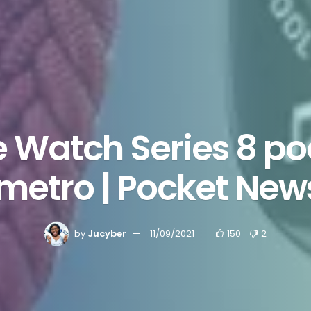
 Watch Series 8 po
metro | Pocket New
by
Jucyber
11/09/2021
150
2