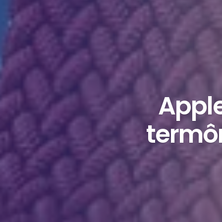
Apple
termô