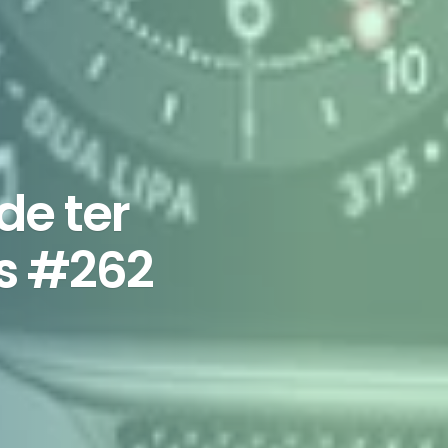
de ter
s #262