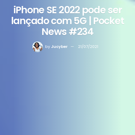
iPhone SE 2022 pode ser
lançado com 5G | Pocket
News #234
by
Jucyber
21/07/2021