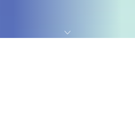
Home
Tecnologia
Getting your
Trinity Audio
player ready...
iPhone SE 2022 pode ter 5G
Em meio a chuva de rumores sobre a linha iPhone 13,
um relatório da cadeia de suprimento da Apple aponta