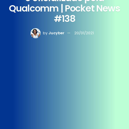
Qualcomm | Pocket News
#138
by
Jucyber
20/01/2021