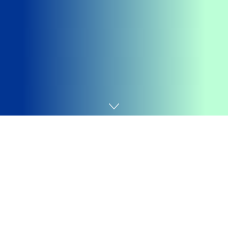
Home
Economia e Mercado
Getting your
Trinity Audio
player ready...