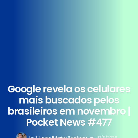
Google revela os celulares
mais buscados pelos
brasileiros em novembro |
Pocket News #477
by
† Lucas Ribeiro Santana
17/11/2023