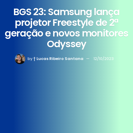
BGS 23: Samsung lança
projetor Freestyle de 2ª
geração e novos monitores
Odyssey
by
† Lucas Ribeiro Santana
12/10/2023