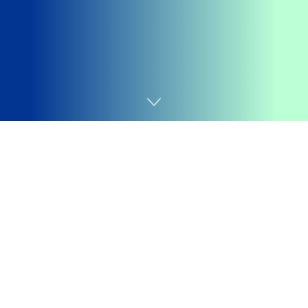
Home
Economia e Mercado
Getting your
Trinity Audio
player ready...
Samsung anuncia nova