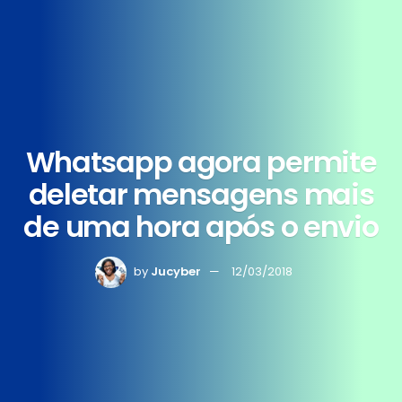
Whatsapp agora permite
deletar mensagens mais
de uma hora após o envio
by
Jucyber
12/03/2018