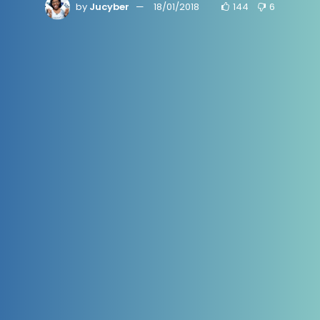
by
Jucyber
18/01/2018
144
6