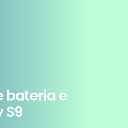
 bateria e
 S9