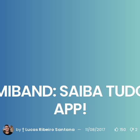
MIBAND: SAIBA TUD
APP!
by
† Lucas Ribeiro Santana
11/08/2017
150
2