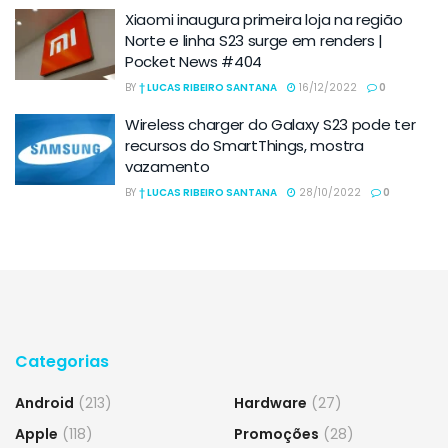
Xiaomi inaugura primeira loja na região
Norte e linha S23 surge em renders |
Pocket News #404
BY
† LUCAS RIBEIRO SANTANA
16/12/2022
0
Wireless charger do Galaxy S23 pode ter
recursos do SmartThings, mostra
vazamento
BY
† LUCAS RIBEIRO SANTANA
28/10/2022
0
Categorias
Android
(213)
Hardware
(27)
Apple
(118)
Promoções
(28)