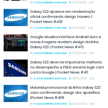
BY
† LUCAS RIBEIRO SANTANA
23/01/2023
0
Galaxy S23 aparece em renderização
oficial confirmando design traseiro |
Pocket News #420
BY
† LUCAS RIBEIRO SANTANA
12/01/2023
2
Google atualiza interface Android Auto e
novas imagens revelam design da linha
Galaxy S23 | Pocket News #415
BY
† LUCAS RIBEIRO SANTANA
05/01/2023
0
Galaxy S23 deve ter importante melhoria
no desempenho e Fitbit encerra login com
conta Google | Pocket News #411
BY
† LUCAS RIBEIRO SANTANA
28/12/2022
2
Material promocional da linha Galaxy S23
vaza confirmando design dos aparelhos
|Pocket News #409
BY
† LUCAS RIBEIRO SANTANA
26/12/2022
0