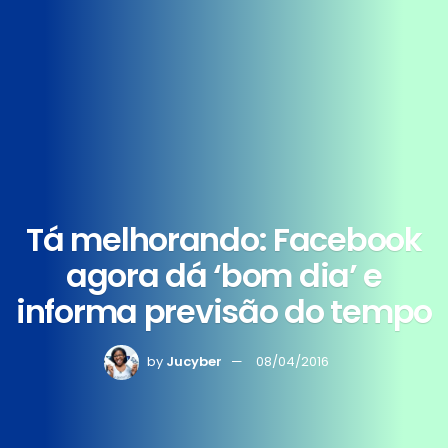
Tá melhorando: Facebook
agora dá ‘bom dia’ e
informa previsão do tempo
by
Jucyber
08/04/2016