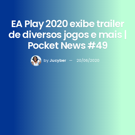
EA Play 2020 exibe trailer
de diversos jogos e mais |
Pocket News #49
by
Jucyber
20/06/2020