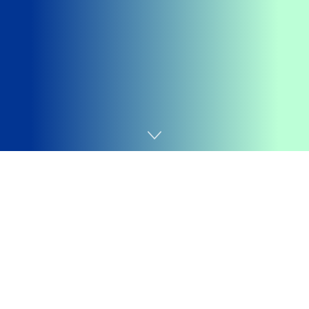
Home
Games
Getting your
Trinity Audio
player ready...
A Electronic Arts todos os jogos que pretende lançar