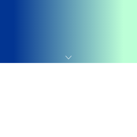
Home
Tecnologia
Getting your
Trinity Audio
player ready...
O seu feed de notícias do Facebook se transformou em
um fluxo de atualizações de páginas, links, memes e