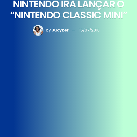
NINTENDO IRÁ LANÇAR O
“NINTENDO CLASSIC MINI”
by
Jucyber
15/07/2016