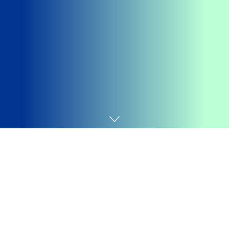
Home
Economia e Mercado
Getting your
Trinity Audio
player ready...