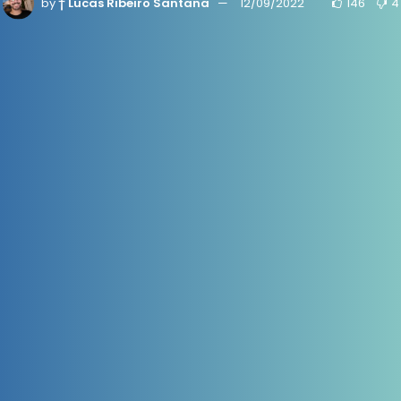
by
† Lucas Ribeiro Santana
12/09/2022
146
4