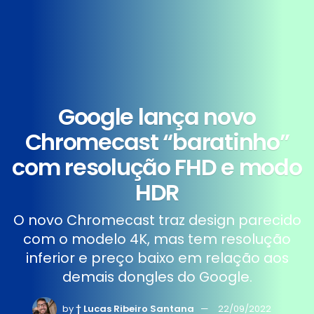
Google lança novo
Chromecast “baratinho”
com resolução FHD e modo
HDR
O novo Chromecast traz design parecido
com o modelo 4K, mas tem resolução
inferior e preço baixo em relação aos
demais dongles do Google.
by
† Lucas Ribeiro Santana
22/09/2022