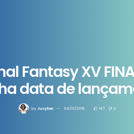
nal Fantasy XV FI
ha data de lançam
by
Jucyber
04/01/2016
147
3