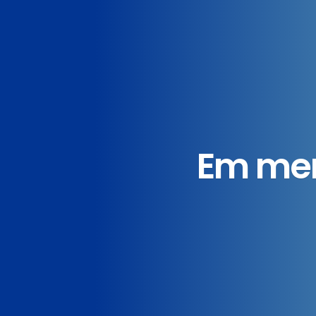
Em men