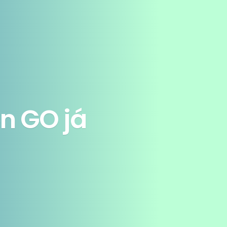
n GO já