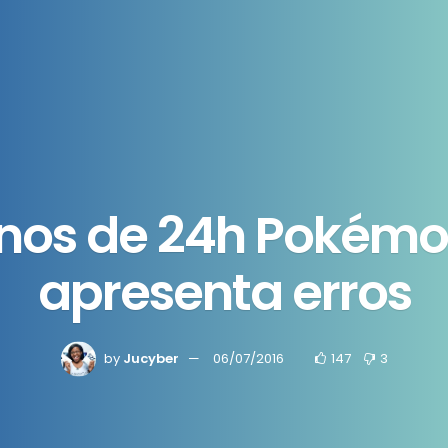
os de 24h Pokémo
apresenta erros
by
Jucyber
06/07/2016
147
3