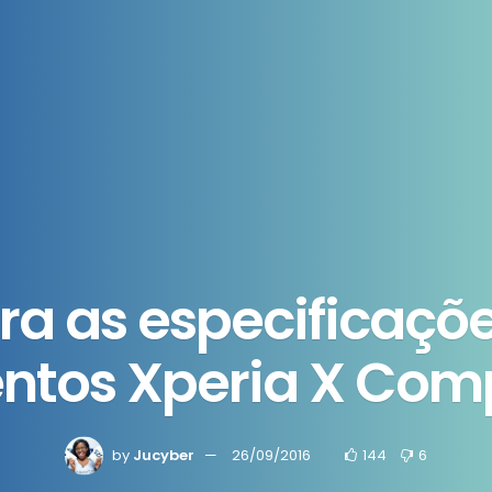
ra as especificaçõ
ntos Xperia X Comp
by
Jucyber
26/09/2016
144
6