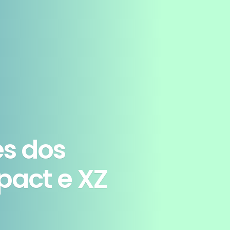
es dos
act e XZ