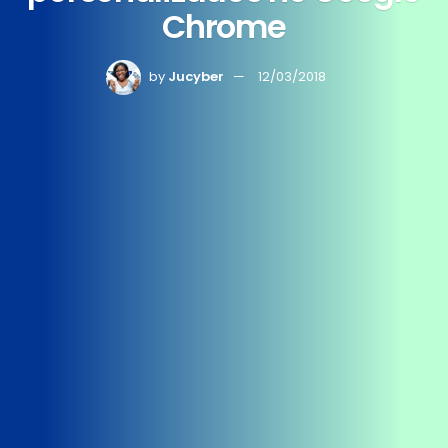
Chrome
by
Jucyber
12/03/2018