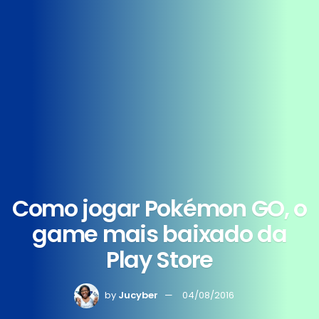
Como jogar Pokémon GO, o
game mais baixado da
Play Store
by
Jucyber
04/08/2016