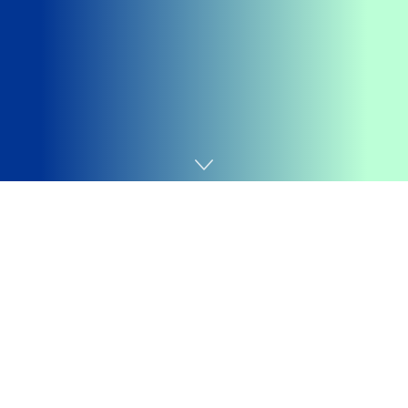
Home
Games
Getting your
Trinity Audio
player ready...
Pokémon Go
é o novo game da
The Pokémon
Company
, em parceria com a
Nintendo
e a
Niantic Labs
,