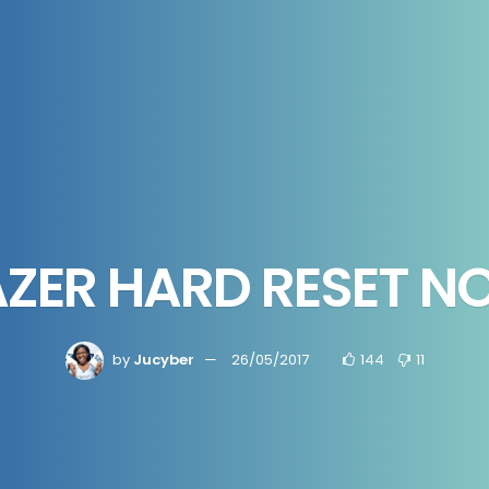
ER HARD RESET NO
by
Jucyber
26/05/2017
144
11