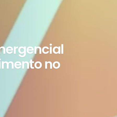
mergencial
imento no