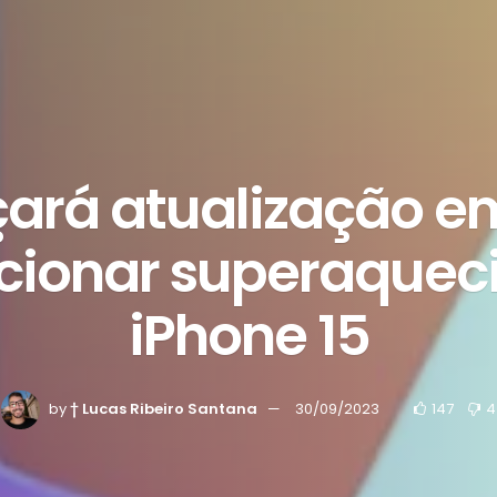
çará atualização e
ucionar superaquec
iPhone 15
by
† Lucas Ribeiro Santana
30/09/2023
147
4